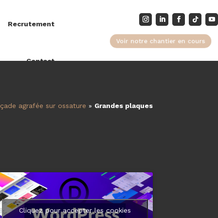
Recrutement
Voir notre chantier en cours
Contact
çade agrafée sur ossature
»
Grandes plaques
Cliquez pour accepter les cookies