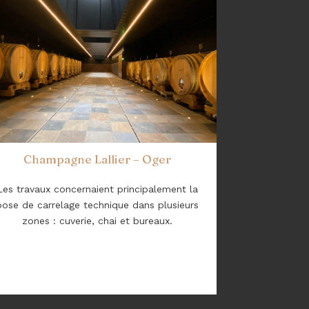
Champagne Lallier – Oger
Les travaux concernaient principalement la
pose de carrelage technique dans plusieurs
zones : cuverie, chai et bureaux.