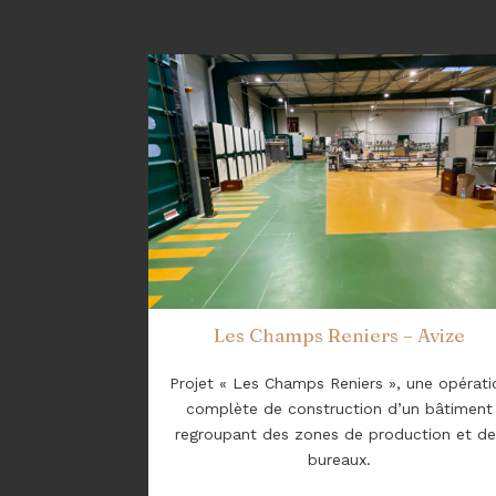
Les Champs Reniers – Avize
Projet « Les Champs Reniers », une opérati
complète de construction d’un bâtiment
regroupant des zones de production et d
bureaux.