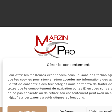
Gérer le consentement
8 Rue des Terres
Pour offrir les meilleures expériences, nous utilisons des technolog
51420 Cernay-lès-Reims
que les cookies pour stocker et/ou accéder aux informations des ap
03 26 50 35 20
Le fait de consentir à ces technologies nous permettra de traiter 
contacts@marzinpro.fr
telles que le comportement de navigation ou les ID uniques sur ce si
de ne pas consentir ou de retirer son consentement peut avoir un e
négatif sur certaines caractéristiques et fonctions.
Accepter
Refuser
Voir les pré