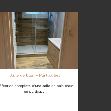
Salle de bain – Particulier
éfection complète d’une salle de bain chez
un particulier