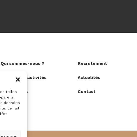
Qui sommes-nous ?
Recrutement
Domaines d’activités
Actualités
Réalisations
Contact
ies telles
pareils.
des données
te. Le fait
ffet
férences