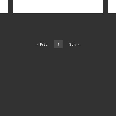
« Préc
1
Suiv »